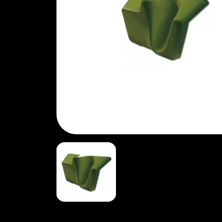
COMMANDE, CABLE, PEDALES, FIXATIONS
(58)
FREIN
MAITRE CYLINDRE (26)
CYLINDRE DE ROUE (189)
CANALISATION ET FLEXIBLE (27)
MACHOIRE ET TAMBOUR (190)
PLAQUETTES ETRIER (29)
FREIN A MAIN (31)
TRANSMISSION
BOITE DE VITESSES (33)
LEVIER DE VITESSE (34)
CARDAN (35)