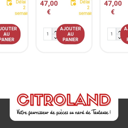

Délai 1 à

Délai 1 à
47,00
47,00
2
2
€
€
semaines
semaines
JOUTER
AJOUTER
A


AU
AU


PANIER
PANIER