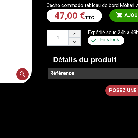
MÉHARI BÂCHES ARMATURE SELLERIE
Cache commodo tableau de bord Méhari 
ECLAIRAGE ARRIERE (44)
47,00 €
CLIGNOTANT (135)

AJOU
TTC
FAISCEAUX (47)
INFOS TECHNIQUES
COMMODO ET INTERRUPTEUR (48)
Expédié sous 24h à 48


En stock
DIVERS ELECTRICITE (134)

Détails du produit
TRAIN ROULANT
DIRECTION (60)
Référence
search
ROULEMENT, BRAS ET ROUE (61)
AMORTISSEUR (62)
POSEZ UNE
SUSPENSION (63)
PNEUS ET JANTES (64)
VOLANTS (191)