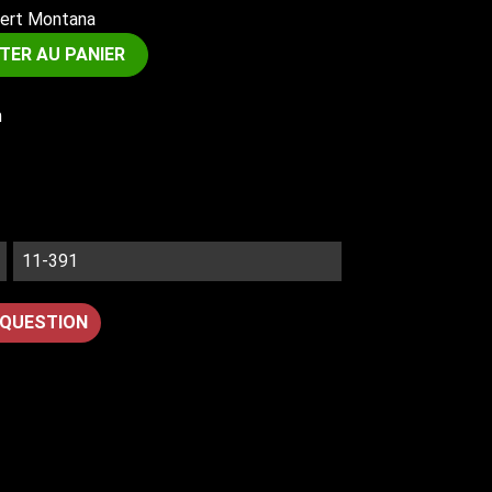
BAIE ET PARE BRISE (69)
vert Montana
PLANCHER ET TABLIER (70)
TER AU PANIER
CARROSSERIE LATERALE (71)
CARROSSERIE ARRIERE (72)
h
SPECIFIQUE FOURGONNETTE (73)
CHASSIS (66)
ECHAPPEMENT
11-391
LIGNE D'ECHAPPEMENT (83)
ACCASTILLAGE (84)
 QUESTION
EQUIPEMENT EXTERIEUR
ESSUIE GLACE (46)
SERRURERIE (78)
RÉTROVISEUR EXT (80)