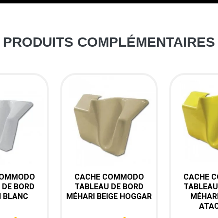
PRODUITS COMPLÉMENTAIRES
COMMODO
CACHE COMMODO
CACHE 
çu rapide

Aperçu rapide

Aper
 DE BORD
TABLEAU DE BORD
TABLEAU
 BLANC
11-392
MÉHARI BEIGE HOGGAR
Ref : 11-393
MÉHARI
Ref : 
ATA