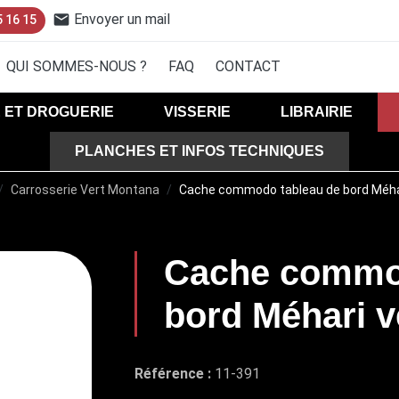
Envoyer un mail
mail
5 16 15
QUI SOMMES-NOUS ?
FAQ
CONTACT
E ET DROGUERIE
VISSERIE
LIBRAIRIE
PLANCHES ET INFOS TECHNIQUES
ELECTRICITE
COMPTEUR ET INSTRUMENT DE BORD (38)
Carrosserie Vert Montana
Cache commodo tableau de bord Méha
TRAINS ROULANTS
DEMARRAGE CHARGE ET BATTERIE (39)
CONTACTEUR ET ANTIVOL (136)
Cache commod
ÉCHAPPEMENT
ALLUMAGE (40)
AMPOULES ET FUSIBLES (41)
bord Méhari v
AMPOULES 6V (170)
ÉLECTRICITÉ
AMPOULES 12V (171)
FUSIBLES (172)
Référence :
11-391
ECLAIRAGE AVANT (43)