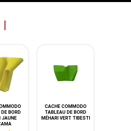
MONOGRAMMES ET AUTOCOLLANTS (81)
ENSEMBLE ADHESIF (82)
BAGUETTE ENJOLIVEUR ET BAVETTE (129)
COMMODO
CACHE COMMODO
çu rapide

Aperçu rapide
 DE BORD
TABLEAU DE BORD
 JAUNE
11-394
MÉHARI VERT TIBESTI
Ref : 11-395
CAMA