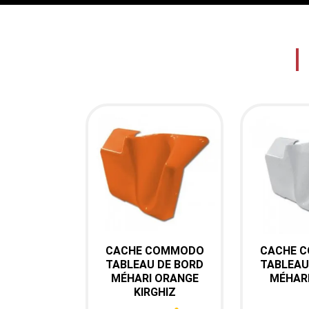
EMBRAYAGE (36)
CABLE ET COMPTEUR (37)
CACHE COMMODO
CACHE 

Aperçu rapide

Aper
TABLEAU DE BORD
TABLEAU
MÉHARI ORANGE
Ref : 11-390
MÉHARI
Ref : 
KIRGHIZ