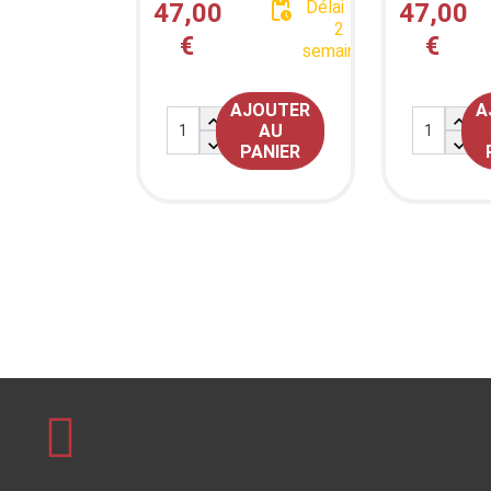

Délai 1 à
47,00
47,00
2
€
€
semaines
AJOUTER
A


AU


PANIER