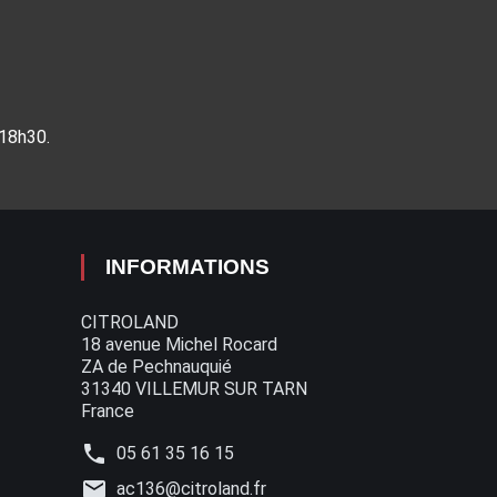
 18h30.
INFORMATIONS
CITROLAND
18 avenue Michel Rocard
ZA de Pechnauquié
31340 VILLEMUR SUR TARN
France
phone
05 61 35 16 15
mail
ac136@citroland.fr