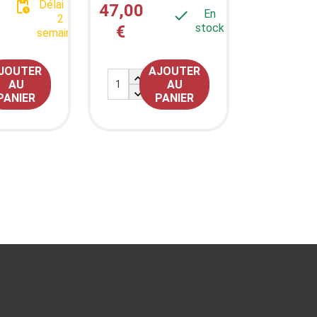

Délai 1 à
47,00

En
2
stock
€
semaines
JOUTER
AJOUTER

AU
AU

PANIER
PANIER