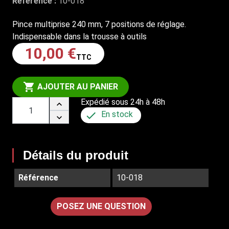
Référence :
10-018
Pince multiprise 240 mm, 7 positions de réglage.
Indispensable dans la trousse à outils
10,00 €
TTC

AJOUTER AU PANIER
Expédié sous 24h à 48h


En stock

Détails du produit
Référence
10-018
POSEZ UNE QUESTION