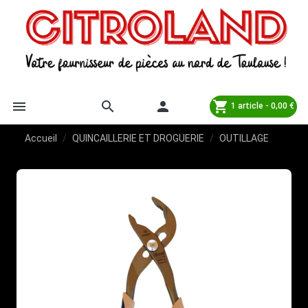
menu
search

shopping_cart
1 article - 0,00 €
Accueil
QUINCAILLERIE ET DROGUERIE
OUTILLAGE